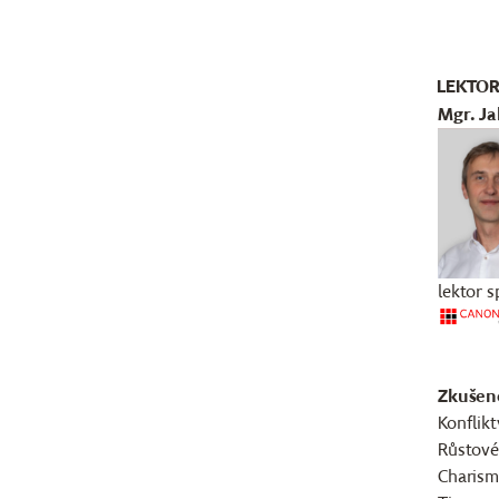
LEKTO
Mgr. Ja
lektor s
Zkušeno
Konflikt
Růstové
Charisma