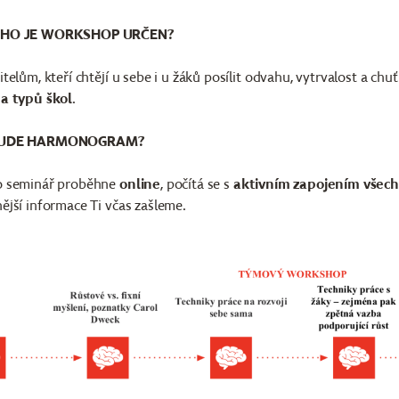
HO JE WORKSHOP URČEN?
telům, kteří chtějí u sebe i u žáků posílit odvahu, vytrvalost a chu
a typů škol
.
BUDE HARMONOGRAM?
o seminář proběhne
online
,
počítá se s
aktivním zapojením všech
jší informace Ti včas zašleme.