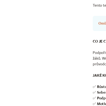
Tento te
Omlo
CO JE 
Podpořit
žáků. Wo
průvodci
JAKÉ K
✅
Růst
✅
Sebe
✅
Podp
✅
Moti