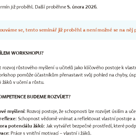
rmín již proběhl. Další proběhne
5. února 2026
.
uváme se, tento seminář již proběhl a není možné se na něj p
CÍLEM WORKSHOPU?
 rozvoj růstového myšlení u učitelů jako klíčového postoje k vlas
rkshop pomůže účastníkům přenastavit svůj pohled na chyby, úspěc
 žáků v učení a růstu.
OMPETENCE BUDEME ROZVÍJET?
ové myšlení
: Rozvoj postoje, že schopnosti lze rozvíjet úsilím a uč
reflexe
: Schopnost vědomě vnímat a reflektovat vlastní postoje a
ora potenciálu žáků
: Jak vytvářet bezpečné prostředí, které pod
vace
: Práce s vnitřní motivací – vlastní i žáků.