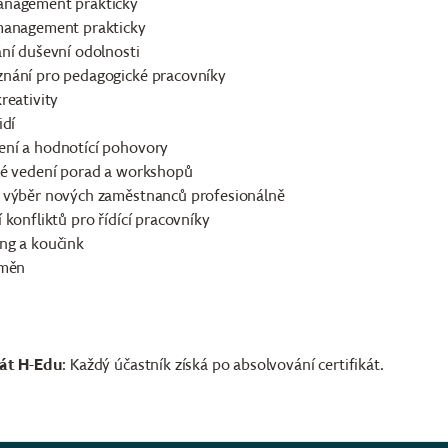
nagement prakticky
management prakticky
ání duševní odolnosti
nání pro pedagogické pracovníky
reativity
idí
ní a hodnotící pohovory
lé vedení porad a workshopů
 výběr nových zaměstnanců profesionálně
 konfliktů pro řídící pracovníky
ng a koučink
změn
kát H-Edu
: Každý účastník získá po absolvování certifikát.