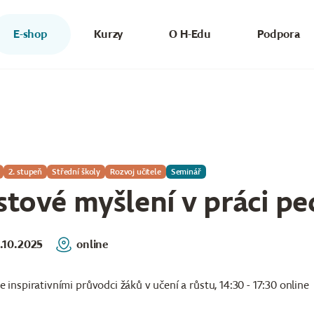
E-shop
Kurzy
O H-Edu
Podpora
2. stupeň
Střední školy
Rozvoj učitele
Seminář
stové myšlení v práci p
.10.2025
online
e inspirativními průvodci žáků v učení a růstu, 14:30 - 17:30 online