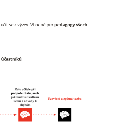
ť učit se z výzev. Vhodné pro
pedagogy všech
 účastníků
.