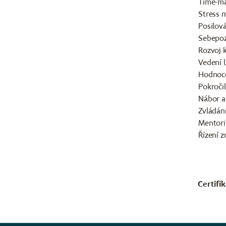
Time-ma
Stress 
Posilov
Sebepoz
Rozvoj k
Vedení l
Hodnoce
Pokroči
Nábor a
Zvládání
Mentori
Řízení 
Certifi