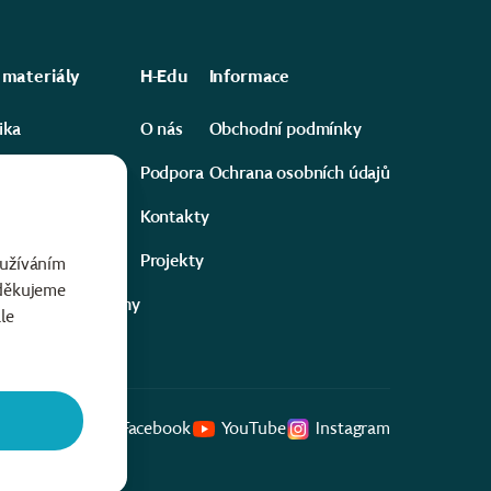
 materiály
H-Edu
Informace
ika
O nás
Obchodní podmínky
ika a robotika
Podpora
Ochrana osobních údajů
 vědy #ExpEdice
Kontakty
a
Projekty
oužíváním
 děkujeme
rozvojové programy
le
Facebook
YouTube
Instagram