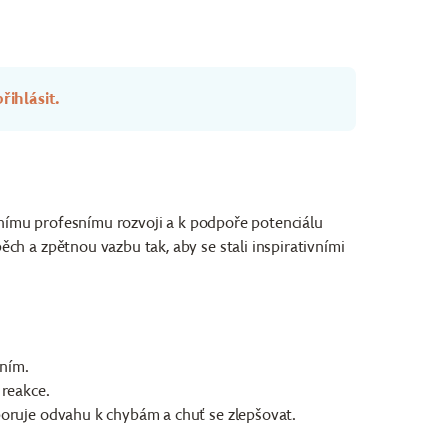
řihlásit.
tnímu profesnímu rozvoji a k podpoře potenciálu
h a zpětnou vazbu tak, aby se stali inspirativními
ením.
 reakce.
poruje odvahu k chybám a chuť se zlepšovat.