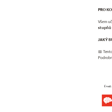
PRO KO
Všem uči
stupňů 
JAKÝ 
📅 Tent
Podrobně