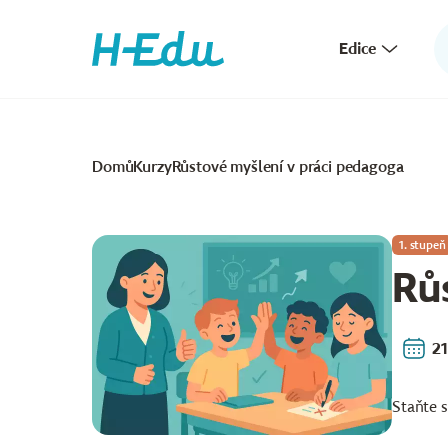
Edice
Domů
Kurzy
Růstové myšlení v práci pedagoga
1. stupeň
Rů
21
Staňte s