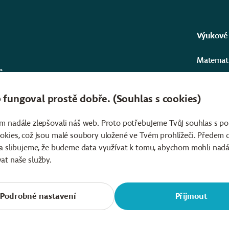
Výukové
Matemat
e
Informat
t
erními
fungoval prostě dobře. (Souhlas s cookies)
Přírodní
ředit
 pro
Angličtin
m nadále zlepšovali náš web. Proto potřebujeme Tvůj souhlas s p
okies, což jsou malé soubory uložené ve Tvém prohlížeči. Předem
Kurzy a 
 a slibujeme, že budeme data využívat k tomu, abychom mohli nadá
at naše služby.
Podrobné nastavení
Přijmout
Čeština
Slovenčina
English