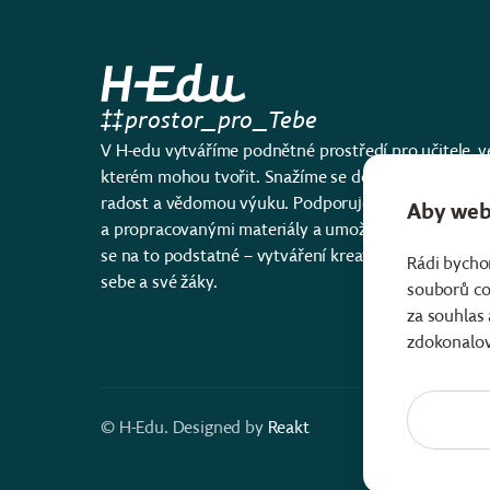
prostor_pro_Tebe
V H-edu vytváříme podnětné prostředí pro učitele, v
kterém mohou tvořit. Snažíme se do vzdělávání vnés
radost a vědomou výuku. Podporujeme učitele mod
Aby web 
a propracovanými materiály a umožňujeme jim soust
se na to podstatné – vytváření kreativního prostoru
Rádi bycho
sebe a své žáky.
souborů co
za souhlas
zdokonalov
©️ H-Edu. Designed by
Reakt