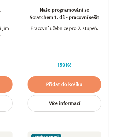
l
Naše programování se
Scratchem 1. díl - pracovní sešit
i jim
Pracovní učebnice pro 2. stupeň.
e
159 Kč
Přidat do košíku
Více informací