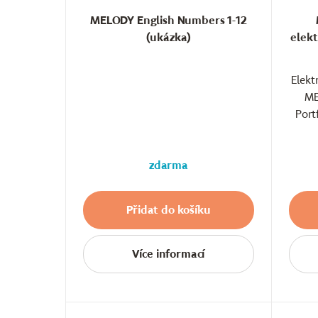
MELODY English Numbers 1-12
(ukázka)
elekt
Elekt
ME
Port
zdarma
Přidat do košíku
Více informací