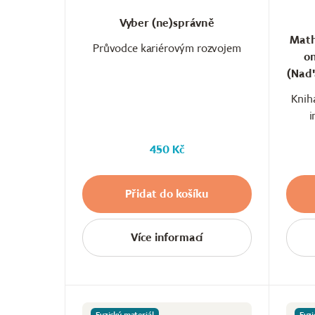
Vyber (ne)správně
Math
Průvodce kariérovým rozvojem
on
(Nad'
Knih
i
450 Kč
Přidat do košíku
Více informací