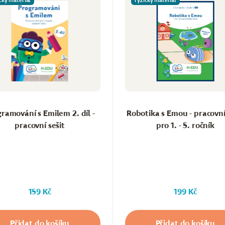
cký materiál
Fyzický materiál
ramování s Emilem 2. díl -
Robotika s Emou - pracovní
pracovní sešit
pro 1. - 5. ročník
159 Kč
199 Kč
Přidat do košíku
Přidat do košíku