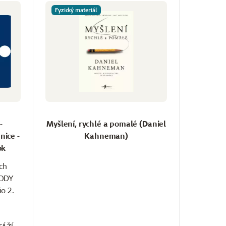
Fyzický materiál
-
Myšlení, rychlé a pomalé (Daniel
nice -
Kahneman)
ok
ých
LODY
io 2.
Š