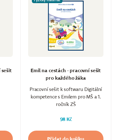
Fyzický materiál
 sešit
Emil na cestách - pracovní sešit
pro každého žáka
Pracovní sešit k softwaru Digitální
kompetence s Emilem pro MŠ a 1.
ročník ZŠ
98 Kč
Přidat do košíku