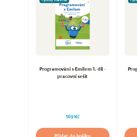
Fyzický materiál
Fyzi
Programování s Emilem 1. díl -
Prog
pracovní sešit
169 Kč
Přidat do košíku