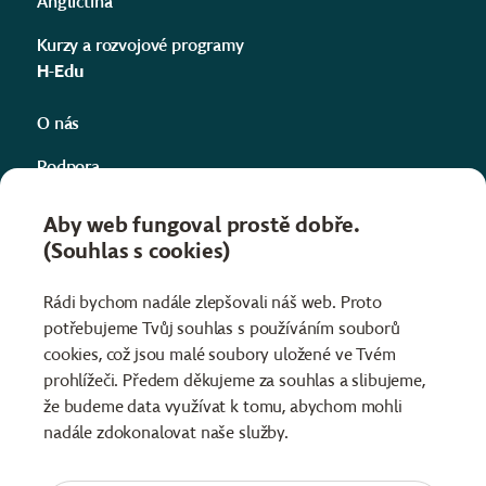
Angličtina
Kurzy a rozvojové programy
H-Edu
O nás
Podpora
Kontakty
Aby web fungoval prostě dobře.
(Souhlas s cookies)
Projekty
Informace
Rádi bychom nadále zlepšovali náš web. Proto
potřebujeme Tvůj souhlas s používáním souborů
Obchodní podmínky
cookies, což jsou malé soubory uložené ve Tvém
Ochrana osobních údajů
prohlížeči. Předem děkujeme za souhlas a slibujeme,
že budeme data využívat k tomu, abychom mohli
nadále zdokonalovat naše služby.
Čeština
Slovenčina
English