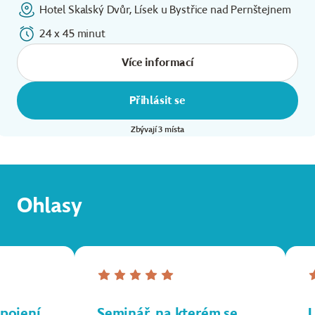
Hotel Skalský Dvůr, Lísek u Bystřice nad Pernštejnem
24 x 45 minut
Více informací
Přihlásit se
Zbývají 3 místa
Ohlasy
pojení
Seminář, na kterém se
L