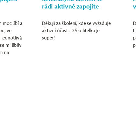
rádi aktivně zapojíte
 moc líbí a
Děkuji za školení, kde se vyžaduje
D
pu, ve
aktivní účast :D Školitelka je
L
u jednotlivá
super!
p
e mi líbily
p
em na