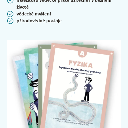
náležitosti vědecké práce užitečné i v běžném
životě
vědecké myšlení
přírodovědné postoje