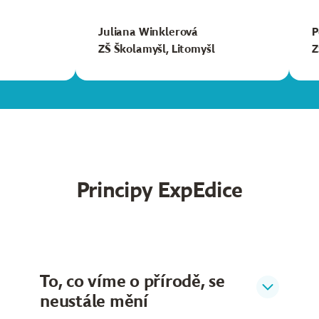
Juliana Winklerová
P
ZŠ Školamyšl, Litomyšl
Z
Principy ExpEdice
To, co víme o přírodě, se
neustále mění