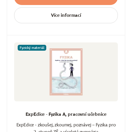
Více informací
Fyzický materiál
ExpEdice - Fyzika A, pracovní učebnice
ExpEdice - zkoušej, zkoumej, poznávej – Fyzika pro
2. stupeň ZŠ a víceletá gymnázia