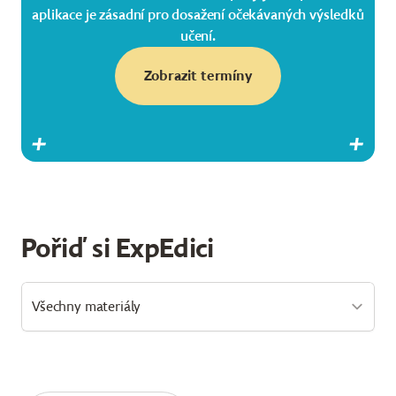
aplikace je zásadní pro dosažení očekávaných výsledků
učení.
Zobrazit termíny
Pořiď si ExpEdici