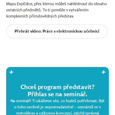
Mapu ExpEdice, přes kterou můžeš nahlédnout do obsahu
ostatních předmětů. To ti pomůže s vytvářením
komplexních přírodovědných představ.
Přehrát video: Práce s elektronickou učebnicí
Chceš program představit?
Přihlas se na seminář.
Na semináři Ti ukážeme vše, co budeš potřebovat. Být
u toho osobně je nepostradatelné – seznámíš se s
metodikou a celkovou koncepcí, jejichž správná