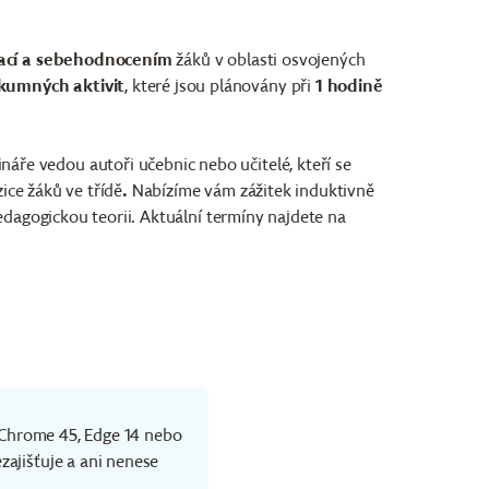
zací a sebehodnocením
žáků v oblasti osvojených
zkumných aktivit
, které jsou plánovány při
1 hodině
áře vedou autoři učebnic nebo učitelé, kteří se
ice žáků ve třídě
.
Nabízíme vám zážitek induktivně
edagogickou teorii. Aktuální termíny najdete na
č Chrome 45, Edge 14 nebo
zajišťuje a ani nenese