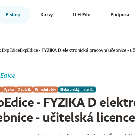
E-shop
Kurzy
O H-Edu
Podpora
: ExpEdice
ExpEdice - FYZIKA D elektronická pracovní učebnice - uči
Edice
Fyzika
7. ročník
Přírodní vědy
Elektronický materiál
pEdice - FYZIKA D elekt
bnice - učitelská licence