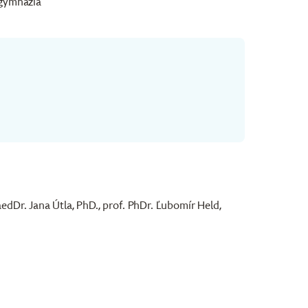
 gymnázia
edDr. Jana Útla, PhD., prof. PhDr. Ľubomír Held,