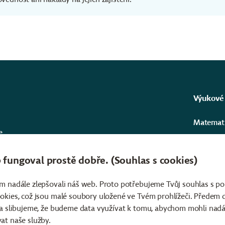
Výukové
Matemat
e
Informat
t
erními
fungoval prostě dobře. (Souhlas s cookies)
Přírodní
ředit
 pro
Angličtin
m nadále zlepšovali náš web. Proto potřebujeme Tvůj souhlas s p
okies, což jsou malé soubory uložené ve Tvém prohlížeči. Předem
Kurzy a 
 a slibujeme, že budeme data využívat k tomu, abychom mohli nadá
at naše služby.