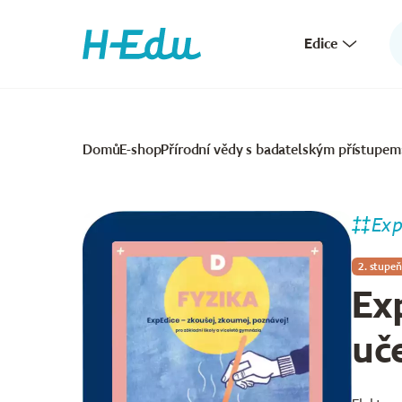
Edice
Domů
E-shop
Přírodní vědy s badatelským přístupem
Exp
2. stupeň
Ex
uče