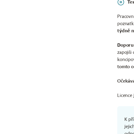
Te
Pracovn
poznatků
týdně n
Doporuč
zapojili
koncipov
tomto 
Očekáva
Licence 
K př
jeji
odpo