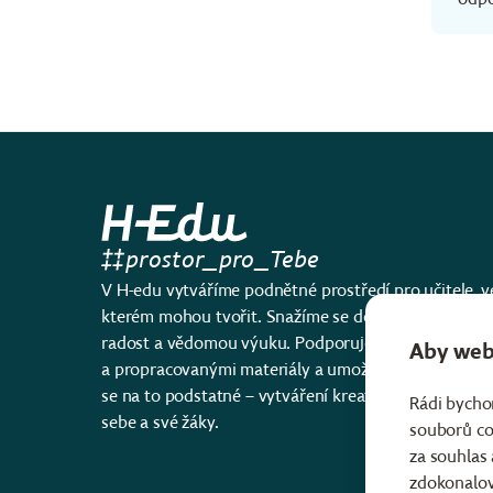
prostor_pro_Tebe
V H-edu vytváříme podnětné prostředí pro učitele, v
kterém mohou tvořit. Snažíme se do vzdělávání vnés
radost a vědomou výuku. Podporujeme učitele mod
Aby web 
a propracovanými materiály a umožňujeme jim soust
se na to podstatné – vytváření kreativního prostoru
Rádi bycho
sebe a své žáky.
souborů co
za souhlas
zdokonalov