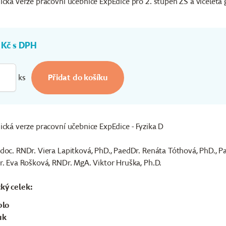
ická verze pracovní učebnice ExpEdice pro 2. stupeň ZŠ a víceletá
450 Kč s DPH
ks
ická verze pracovní učebnice ExpEdice - Fyzika D
doc. RNDr. Viera Lapitková, PhD., PaedDr. Renáta Tóthová, PhD., Pa
r. Eva Rošková, RNDr. MgA. Viktor Hruška, Ph.D.
ký celek:
plo
uk