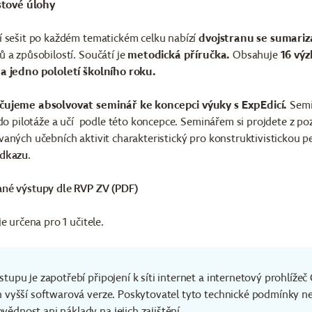
stové úlohy
í sešit po každém tematickém celku nabízí
dvojstranu se sumari
 a způsobilostí. Součátí je
metodická příručka.
Obsahuje
16 vý
a jedno pololetí školního roku.
ujeme absolvovat seminář ke koncepci výuky s ExpEdicí.
Semin
 do pilotáže a učí podle této koncepce. Seminářem si projdete z poz
aných učebních aktivit charakteristický pro konstruktivistickou p
odkazu
.
né výstupy dle RVP ZV (PDF)
je určena pro 1 učitele.
ístupu je zapotřebí připojení k síti internet a internetový prohlíže
ch vyšší softwarová verze. Poskytovatel tyto technické podmínky ne
vědnost ani náklady na jejich zajištění.