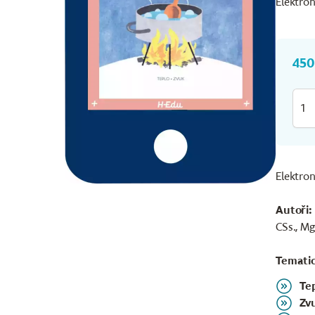
Elektron
Elektron
Autoři:
CSs., Mg
Tematic
Te
Zv