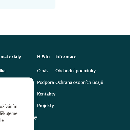
 materiály
H-Edu
Informace
ika
O nás
Obchodní podmínky
ika a robotika
Podpora
Ochrana osobních údajů
 vědy #ExpEdice
Kontakty
a
Projekty
oužíváním
 děkujeme
rozvojové programy
le