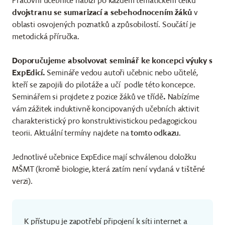
Pracovní učebnice nabízí po každém tematickém celku
dvojstranu se sumarizací a sebehodnocením žáků
v
oblasti osvojených poznatků a způsobilostí. Součátí je
metodická příručka.
Doporučujeme absolvovat seminář ke koncepci výuky s
ExpEdicí.
Semináře vedou autoři učebnic nebo učitelé,
kteří se zapojili do pilotáže a učí podle této koncepce.
Seminářem si projdete z pozice žáků ve třídě
.
Nabízíme
vám zážitek induktivně koncipovaných učebních aktivit
charakteristický pro konstruktivistickou pedagogickou
teorii. Aktuální termíny najdete na
tomto odkazu
.
Jednotlivé učebnice ExpEdice mají schválenou doložku
MŠMT (kromě biologie, která zatím není vydaná v tištěné
verzi).
K přístupu je zapotřebí připojení k síti internet a