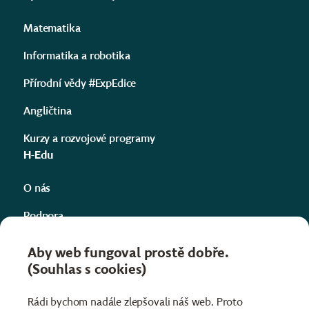
Matematika
Informatika a robotika
Přírodní vědy #ExpEdice
Angličtina
Kurzy a rozvojové programy
H-Edu
O nás
Podpora
Kontakty
Aby web fungoval prostě dobře.
(Souhlas s cookies)
Projekty
Informace
Rádi bychom nadále zlepšovali náš web. Proto