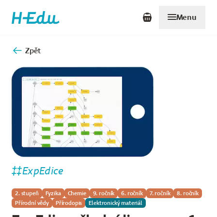
Menu
Zpět
ExpEdice
2. stupeň
Fyzika
Chemie
9. ročník
6. ročník
7. ročník
8. ročník
Přírodní vědy
Přírodopis
Elektronický materiál