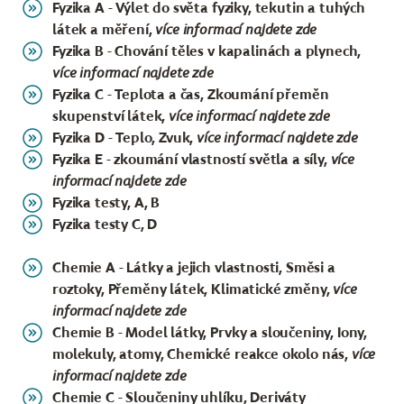
Fyzika A - Výlet do světa fyziky, tekutin a tuhých
látek a měření,
více informací najdete
zde
Fyzika B - Chování těles v kapalinách a plynech,
více informací najdete
zde
Fyzika C - Teplota a čas, Zkoumání přeměn
skupenství látek,
více informací najdete
zde
Fyzika D - Teplo, Zvuk,
více informací najdete
zde
Fyzika E - zkoumání vlastností světla a síly,
více
informací najdete
zde
Fyzika testy, A, B
Fyzika testy C, D
Chemie A - Látky a jejich vlastnosti, Směsi a
roztoky, Přeměny látek, Klimatické změny,
více
informací najdete
zde
Chemie B - Model látky, Prvky a sloučeniny, Iony,
molekuly, atomy, Chemické reakce okolo nás,
více
informací najdete
zde
Chemie C - Sloučeniny uhlíku, Deriváty