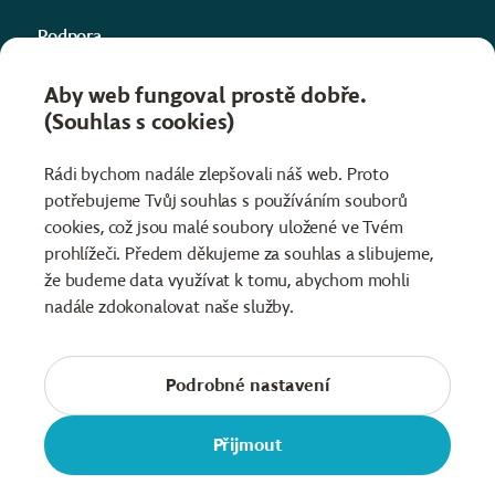
Podpora
Kontakty
Aby web fungoval prostě dobře.
(Souhlas s cookies)
Projekty
Informace
Rádi bychom nadále zlepšovali náš web. Proto
potřebujeme Tvůj souhlas s používáním souborů
Obchodní podmínky
cookies, což jsou malé soubory uložené ve Tvém
Ochrana osobních údajů
prohlížeči. Předem děkujeme za souhlas a slibujeme,
že budeme data využívat k tomu, abychom mohli
nadále zdokonalovat naše služby.
Čeština
Slovenčina
English
Facebook
YouTube
Instagram
Podrobné nastavení
©️ H-Edu. Designed by
Reakt
Přijmout