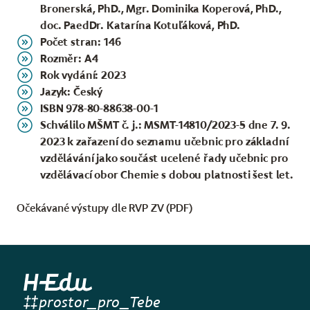
Bronerská, PhD., Mgr. Dominika Koperová, PhD.,
doc. PaedDr. Katarína Kotuľáková, PhD.
Počet stran: 146
Rozměr: A4
Rok vydání: 2023
Jazyk: Český
ISBN 978-80-88638-00-1
Schválilo
MŠMT č. j.: MSMT-14810/2023-5
dne 7. 9.
2023 k zařazení do seznamu učebnic pro základní
vzdělávání jako součást ucelené řady učebnic pro
vzdělávací obor Chemie s dobou platnosti šest let.
Očekávané výstupy dle RVP ZV (PDF)
prostor_pro_Tebe