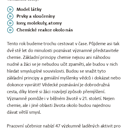
Model látky
Prvky a sloučeniny
Iony, molekuly, atomy
Chemické reakce okolo nás
Tento rok budeme trochu cestovat v čase. Půjdeme asi tak
dvě stě let do minulosti poznávat významné představitele
chemie. Základní principy chemie nejsou ani náhodou
nudné a žáci se je nebudou učit zpaměti, ale budou v nich
hledat smysluplné souvislosti. Budou se snažit tyto
základní principy a geniální myšlenky vědců i dokázat nebo
dokonce vyvrátit! Vědecké poznávání je dobrodružná
cesta, díky které si žáci rozvíjejí způsob přemýšlení.
Významně pomůže i v běžném životě v 21. století. Nejen
chemie, ale i jiné oblasti života okolo budou najednou
dávat větší smysl.
Pracovní učebnice nabízí 47 výzkumně laděných aktivit pro