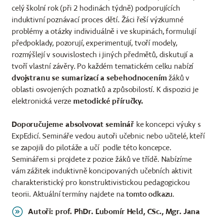
celý školní rok (při 2 hodinách týdně) podporujících
induktivní poznávací proces dětí. Žáci řeší výzkumné
problémy a otázky individuálně i ve skupinách, formulují
předpoklady, pozorují, experimentují, tvoří modely,
rozmýšlejí v souvislostech i jiných předmětů, diskutují a
tvoří vlastní závěry. Po každém tematickém celku nabízí
dvojstranu se sumarizací a sebehodnocením
žáků v
oblasti osvojených poznatků a způsobilostí. K dispozici je
elektronická verze
metodické příručky.
Doporučujeme absolvovat seminář
ke koncepci výuky s
ExpEdicí. Semináře vedou autoři učebnic nebo učitelé, kteří
se zapojili do pilotáže a učí podle této koncepce.
Seminářem si projdete z pozice žáků ve třídě. Nabízíme
vám zážitek induktivně koncipovaných učebních aktivit
charakteristický pro konstruktivistickou pedagogickou
teorii. Aktuální termíny najdete na
tomto odkazu
.
Autoři: prof. PhDr. Ľubomír Held, CSc., Mgr. Jana