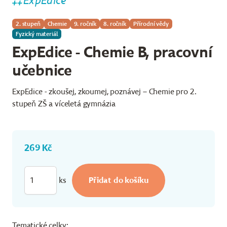
ExpEdice
2. stupeň
Chemie
9. ročník
8. ročník
Přírodní vědy
Fyzický materiál
ExpEdice - Chemie B, pracovní
učebnice
ExpEdice - zkoušej, zkoumej, poznávej – Chemie pro 2.
stupeň ZŠ a víceletá gymnázia
269 Kč
ks
Tematické celky: