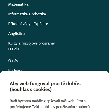
Matematika
Informatika a robotika
Přírodní vědy #ExpEdice
Angličtina
Kurzy a rozvojové programy
H-Edu
O nás
Podpora
Kontakty
Aby web fungoval prostě dobře.
(Souhlas s cookies)
Projekty
Informace
Rádi bychom nadále zlepšovali náš web. Proto
potřebujeme Tvůj souhlas s používáním souborů
Obchodní podmínky