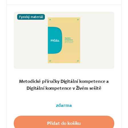
Fyzický materiál
Metodické příručky Digitální kompetence a
Digitální kompetence v Živém sešitě
zdarma
Přidat do košíku