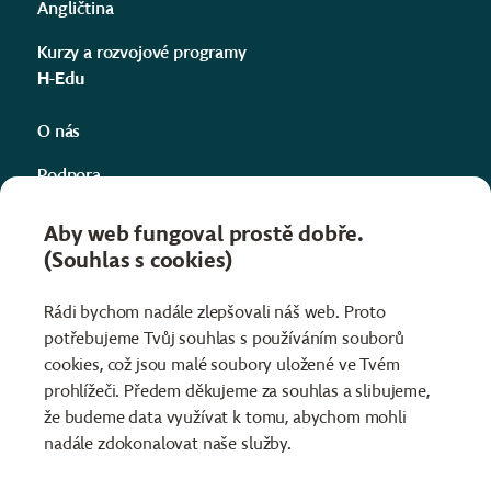
Angličtina
Kurzy a rozvojové programy
H-Edu
O nás
Podpora
Kontakty
Aby web fungoval prostě dobře.
(Souhlas s cookies)
Projekty
Informace
Rádi bychom nadále zlepšovali náš web. Proto
potřebujeme Tvůj souhlas s používáním souborů
Obchodní podmínky
cookies, což jsou malé soubory uložené ve Tvém
Ochrana osobních údajů
prohlížeči. Předem děkujeme za souhlas a slibujeme,
že budeme data využívat k tomu, abychom mohli
nadále zdokonalovat naše služby.