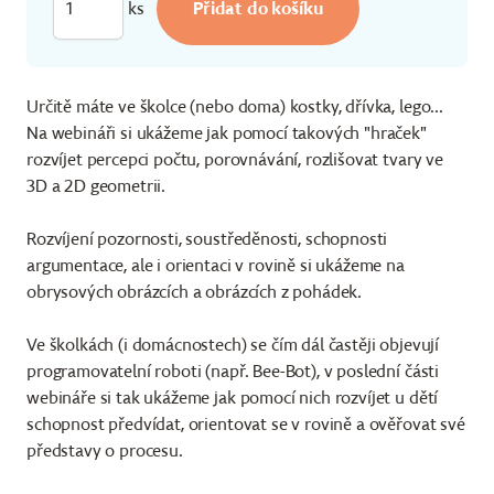
ks
Určitě máte ve školce (nebo doma) kostky, dřívka, lego...
Na webináři si ukážeme jak pomocí takových "hraček"
rozvíjet percepci počtu, porovnávání, rozlišovat tvary ve
3D a 2D geometrii.
Rozvíjení pozornosti, soustředěnosti, schopnosti
argumentace, ale i orientaci v rovině si ukážeme na
obrysových obrázcích a obrázcích z pohádek.
Ve školkách (i domácnostech) se čím dál častěji objevují
programovatelní roboti (např. Bee-Bot), v poslední části
webináře si tak ukážeme jak pomocí nich rozvíjet u dětí
schopnost předvídat, orientovat se v rovině a ověřovat své
představy o procesu.