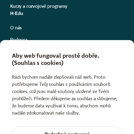
Kurzy a rozvojové programy
H-Edu
O nás
Podpora
Kontakty
Aby web fungoval prostě dobře.
(Souhlas s cookies)
Projekty
Informace
Rádi bychom nadále zlepšovali náš web. Proto
potřebujeme Tvůj souhlas s používáním souborů
Obchodní podmínky
cookies, což jsou malé soubory uložené ve Tvém
Ochrana osobních údajů
prohlížeči. Předem děkujeme za souhlas a slibujeme,
že budeme data využívat k tomu, abychom mohli
nadále zdokonalovat naše služby.
Čeština
Slovenčina
English
Facebook
YouTube
Instagram