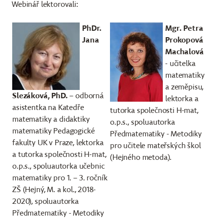
Webinář lektorovali:
PhDr.
Mgr. Petra
Jana
Prokopová
Machalová
- učitelka
matematiky
a zeměpisu,
Slezáková, PhD.
– odborná
lektorka a
asistentka na Katedře
tutorka společnosti H-mat,
matematiky a didaktiky
o.p.s., spoluautorka
matematiky Pedagogické
Předmatematiky - Metodiky
fakulty UK v Praze, lektorka
pro učitele mateřských škol
a tutorka společnosti H-mat,
(Hejného metoda).
o.p.s., spoluautorka učebnic
matematiky pro 1. – 3. ročník
ZŠ (Hejný, M. a kol., 2018-
2020), spoluautorka
Předmatematiky - Metodiky