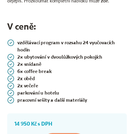
dějepis. Prozkoumat kompletní nabídku může
zde
.
V ceně:
vzdělávací program v rozsahu 24 vyučovacích
hodin
2× ubytování v dvoulůžkových pokojích
2× snídaně
6× coffee break
2x oběd
2x večeře
parkování u hotelu
pracovní sešity a další materiály
14 950 Kč s DPH