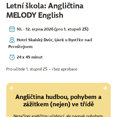
Letní škola: Angličtina
MELODY English
10. - 12. srpna 2026 (pro 1. stupeň ZŠ)
Hotel Skalský Dvůr, Lísek u Bystřice nad
Pernštejnem
24 x 45 minut
Pro učitele 1. stupně ZŠ – i bez aprobace
Angličtina hudbou, pohybem a
zážitkem (nejen) ve třídě
Nezačínej angličtinu učebnicí, ale naopak pohybem,