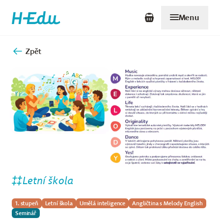
Menu
Zpět
Letní škola
1. stupeň
Letní škola
Umělá inteligence
Angličtina s Melody English
Seminář