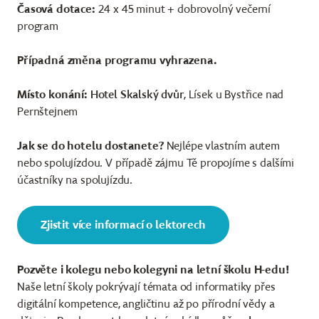
Časová dotace:
24 x 45 minut + dobrovolný večerní
program
Případná změna programu vyhrazena.
Místo konání:
Hotel Skalský dvůr
, Lísek u Bystřice nad
Pernštejnem
Jak se do hotelu dostanete?
Nejlépe vlastním autem
nebo spolujízdou. V případě zájmu Tě propojíme s dalšími
účastníky na spolujízdu.
Zjistit více informací o lektorech
Pozvěte i kolegu nebo kolegyni na letní školu H-edu!
Naše letní školy pokrývají témata od informatiky přes
digitální kompetence, angličtinu až po přírodní vědy a