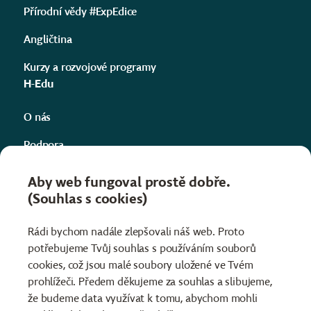
Přírodní vědy #ExpEdice
Angličtina
Kurzy a rozvojové programy
H-Edu
O nás
Podpora
Kontakty
Aby web fungoval prostě dobře.
(Souhlas s cookies)
Projekty
Informace
Rádi bychom nadále zlepšovali náš web. Proto
potřebujeme Tvůj souhlas s používáním souborů
Obchodní podmínky
cookies, což jsou malé soubory uložené ve Tvém
Ochrana osobních údajů
prohlížeči. Předem děkujeme za souhlas a slibujeme,
že budeme data využívat k tomu, abychom mohli