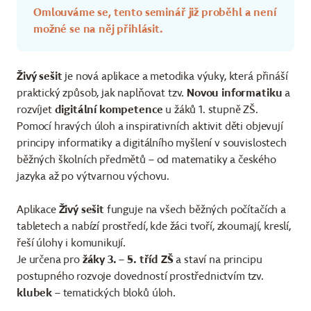
Omlouváme se, tento seminář již proběhl a není
možné se na něj přihlásit.
Živý sešit
je nová aplikace a metodika výuky, která přináší
praktický způsob, jak naplňovat tzv.
Novou informatiku
a
rozvíjet
digitální kompetence
u žáků 1. stupně ZŠ.
Pomocí hravých úloh a inspirativních aktivit děti objevují
principy informatiky a digitálního myšlení v souvislostech
běžných školních předmětů – od matematiky a českého
jazyka až po výtvarnou výchovu.
Aplikace
Živý sešit
funguje na všech běžných počítačích a
tabletech a nabízí prostředí, kde žáci tvoří, zkoumají, kreslí,
řeší úlohy i komunikují.
Je určena pro
žáky 3. – 5. tříd ZŠ
a staví na principu
postupného rozvoje dovedností prostřednictvím tzv.
klubek
– tematických bloků úloh.