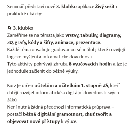
Seminář představí nové
3. klubko
aplikace
Živý sešit
i
praktické ukázky:
🌀
3. klubko
Zaměříme se na témata jako
vrstvy, tabulky, diagramy,
3D, grafy, kódy a šifry, animace, prezentace
.
Každé téma obsahuje gradovanou sérii úloh, které rozvíjejí
logické myšlení a informatické dovednosti.
Tyto aktivity pokrývají zhruba
8 vyučovacích hodin
a lze je
jednoduše začlenit do běžné výuky.
Kurz je určen
učitelům a učitelkám 1. stupně ZŠ
, kteří
chtějí rozvíjet informatické a digitální dovednosti svých
žáků.
Není nutná žádná předchozí informatická průprava –
postačí
běžná digitální gramotnost, chuť tvořit a
objevovat nové přístupy
k výuce.