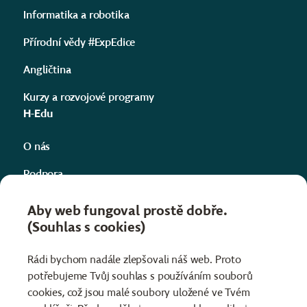
Informatika a robotika
Přírodní vědy #ExpEdice
Angličtina
Kurzy a rozvojové programy
H-Edu
O nás
Podpora
Kontakty
Aby web fungoval prostě dobře.
(Souhlas s cookies)
Projekty
Informace
Rádi bychom nadále zlepšovali náš web. Proto
potřebujeme Tvůj souhlas s používáním souborů
Obchodní podmínky
cookies, což jsou malé soubory uložené ve Tvém
Ochrana osobních údajů