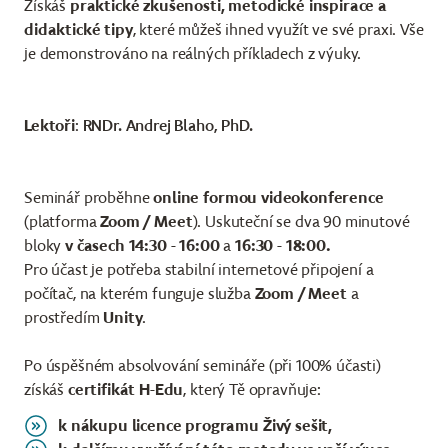
Získáš
praktické zkušenosti, metodické inspirace a
didaktické tipy
, které můžeš ihned využít ve své praxi. Vše
je demonstrováno na reálných příkladech z výuky.
Lektoři
:
RNDr. Andrej Blaho, PhD.
Seminář proběhne
online formou videokonference
(platforma
Zoom / Meet
). Uskuteční se dva 90 minutové
bloky
v časech 14:30 - 16:00
a
16:30 - 18:00.
Pro účast je potřeba stabilní internetové připojení a
počítač, na kterém funguje služba
Zoom / Meet
a
prostředím
Unity
.
Po úspěšném absolvování semináře (při 100% účasti)
získáš
certifikát H-Edu
, který Tě opravňuje:
k nákupu licence programu Živý sešit,