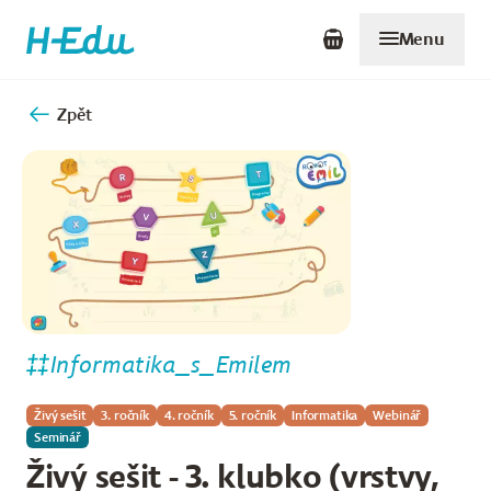
Menu
Zpět
Informatika_s_Emilem
Živý sešit
3. ročník
4. ročník
5. ročník
Informatika
Webinář
Seminář
Živý sešit - 3. klubko (vrstvy,